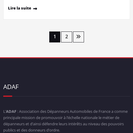
Lire la suite
Pagination
1
2
des
publications
ADAF
L’
ADAF
: Association des Dépanneurs Automobiles de France a comme
principale mission de promouvoir à l’échelle nationale le métier de
dépanneurs et d’ainsi défendre leurs intérêts au niveau des pouvoirs
publics et des donneurs d’ordre.