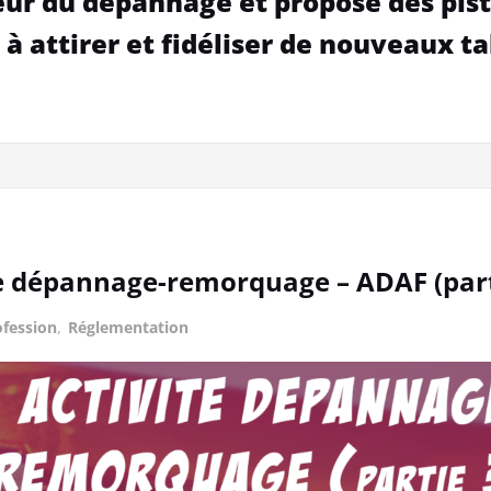
ur du dépannage et propose des pist
 à attirer et fidéliser de nouveaux ta
 de dépannage-remorquage – ADAF (part
ofession
,
Réglementation