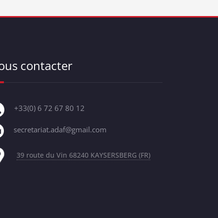
ous contacter
+33(0) 6 72 67 80 12
secretariat.adaf@gmail.com
39 route du Vin
68240 KAYSERSBERG (FR)