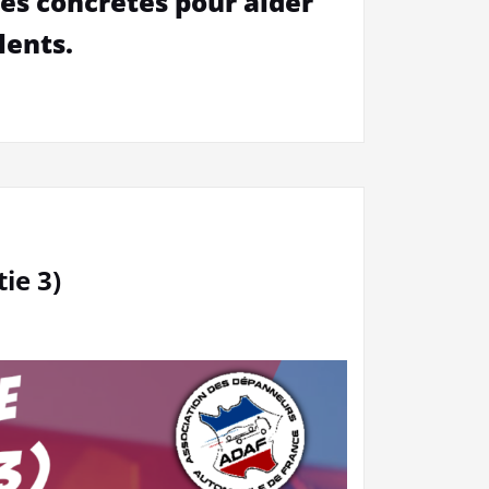
es concrètes pour aider
lents.
ie 3)