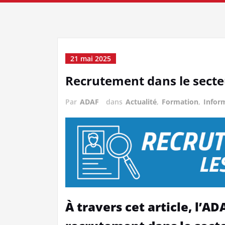
21 mai 2025
Recrutement dans le sect
Par
ADAF
dans
Actualité
,
Formation
,
Infor
À travers cet article, l’AD