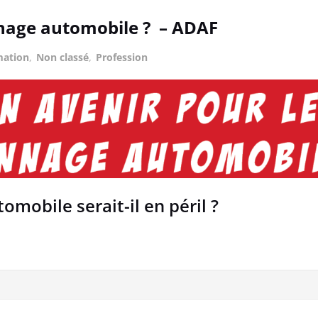
nnage automobile ? – ADAF
mation
,
Non classé
,
Profession
mobile serait-il en péril ?