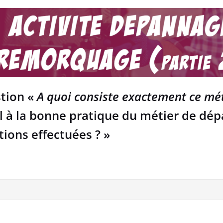
stion «
A quoi consiste exactement ce mét
el à la bonne pratique du métier de dé
ions effectuées ? »