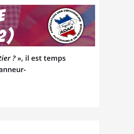
ier ?
», il est temps
panneur-