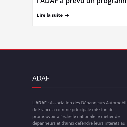
l’ADAF a prévu un programme
Lire la suite
ADAF
L’
ADAF
: Association des Dépanneurs Automobil
de France a comme principale mission de
promouvoir à l’échelle nationale le métier de
dépanneurs et d’ainsi défendre leurs intérêts au