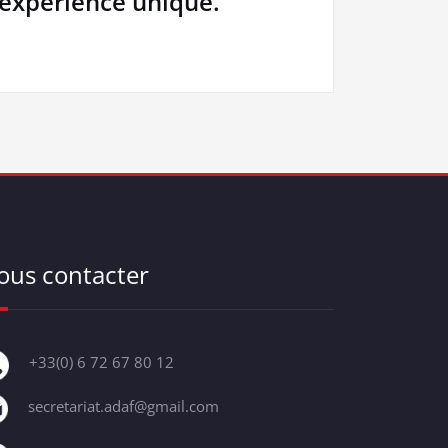
 expérience unique.
ous contacter
+33(0) 6 72 67 80 12
secretariat.adaf@gmail.com