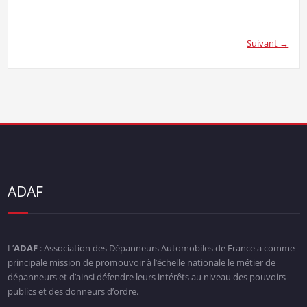
Suivant →
ADAF
L’
ADAF
: Association des Dépanneurs Automobiles de France a comme
principale mission de promouvoir à l’échelle nationale le métier de
dépanneurs et d’ainsi défendre leurs intérêts au niveau des pouvoirs
publics et des donneurs d’ordre.