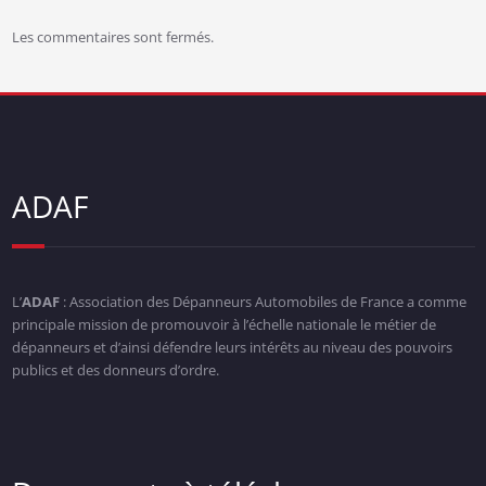
Les commentaires sont fermés.
ADAF
L’
ADAF
: Association des Dépanneurs Automobiles de France a comme
principale mission de promouvoir à l’échelle nationale le métier de
dépanneurs et d’ainsi défendre leurs intérêts au niveau des pouvoirs
publics et des donneurs d’ordre.