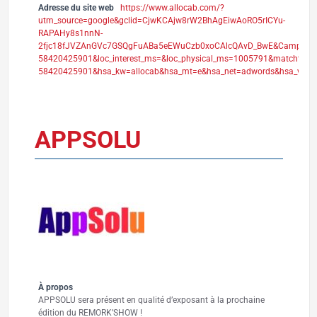
Adresse du site web
https://www.allocab.com/?
utm_source=google&gclid=CjwKCAjw8rW2BhAgEiwAoRO5rICYu-
RAPAHy8s1nnN-
2fjc18fJVZAnGVc7GSQgFuABa5eEWuCzb0xoCAlcQAvD_BwE&CampaignId
58420425901&loc_interest_ms=&loc_physical_ms=1005791&matchty
58420425901&hsa_kw=allocab&hsa_mt=e&hsa_net=adwords&hsa_ver=
APPSOLU
À propos
APPSOLU sera présent en qualité d’exposant à la prochaine
édition du REMORK’SHOW !