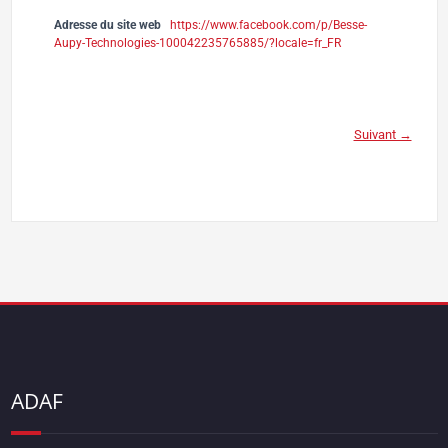
Adresse du site web
https://www.facebook.com/p/Besse-
Aupy-Technologies-100042235765885/?locale=fr_FR
Suivant →
ADAF