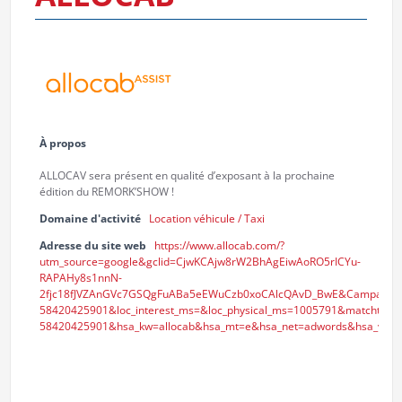
À propos
ALLOCAV sera présent en qualité d’exposant à la prochaine
édition du REMORK’SHOW !
Domaine d'activité
Location véhicule / Taxi
Adresse du site web
https://www.allocab.com/?
utm_source=google&gclid=CjwKCAjw8rW2BhAgEiwAoRO5rICYu-
RAPAHy8s1nnN-
2fjc18fJVZAnGVc7GSQgFuABa5eEWuCzb0xoCAlcQAvD_BwE&CampaignId
58420425901&loc_interest_ms=&loc_physical_ms=1005791&matchty
58420425901&hsa_kw=allocab&hsa_mt=e&hsa_net=adwords&hsa_ver=