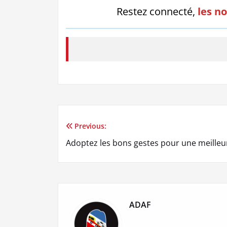
Restez connecté,
les no
Previous:
Navigation
Adoptez les bons gestes pour une meilleu
de
l’article
ADAF