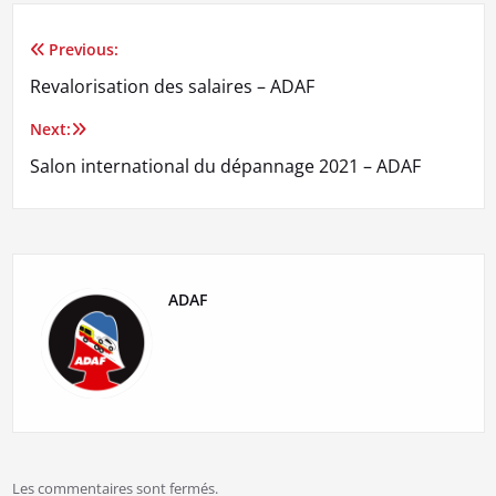
Previous:
Navigation
Revalorisation des salaires – ADAF
de
Next:
l’article
Salon international du dépannage 2021 – ADAF
ADAF
Les commentaires sont fermés.