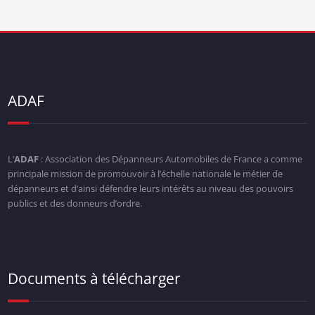
ADAF
L’
ADAF
: Association des Dépanneurs Automobiles de France a comme
principale mission de promouvoir à l’échelle nationale le métier de
dépanneurs et d’ainsi défendre leurs intérêts au niveau des pouvoirs
publics et des donneurs d’ordre.
Documents à télécharger