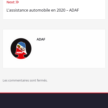
l’article
Next:
L’assistance automobile en 2020 – ADAF
ADAF
Les commentaires sont fermés.