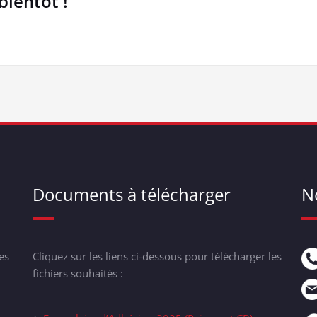
bientôt !
Documents à télécharger
N
es
Cliquez sur les liens ci-dessous pour télécharger les
fichiers souhaités :