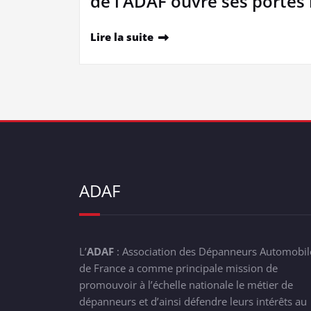
de l’ADAF ouvre ses portes 
Lire la suite
ADAF
L’
ADAF
: Association des Dépanneurs Automobil
de France a comme principale mission de
promouvoir à l’échelle nationale le métier de
dépanneurs et d’ainsi défendre leurs intérêts au