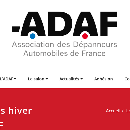
L’ADAF
Le salon
Actualités
Adhésion
Co
s hiver
Accueil
L
F