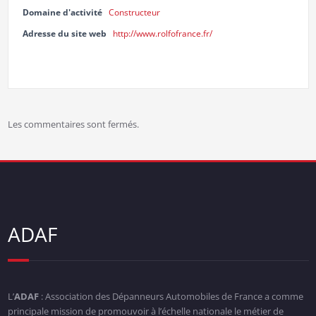
Domaine d'activité
Constructeur
Adresse du site web
http://www.rolfofrance.fr/
Les commentaires sont fermés.
ADAF
L’
ADAF
: Association des Dépanneurs Automobiles de France a comme
principale mission de promouvoir à l’échelle nationale le métier de