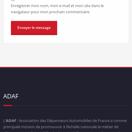
Enregistrer mon nom, mon e-mail et mon site dans le
navigateur pour mon prochain commentaire.
ADAF
L’
ADAF
: Association des Dépanneurs Automobiles de France a comme
principale mission de promouvoir à l’échelle nationale le métier de