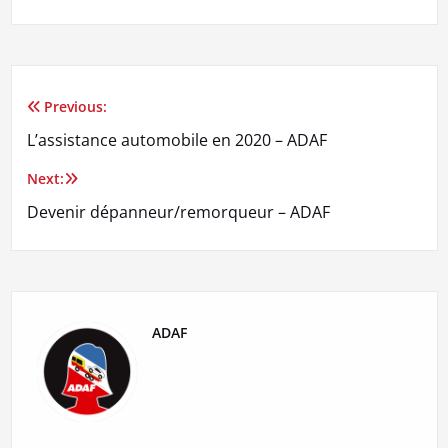
Previous:
Navigation
L’assistance automobile en 2020 – ADAF
de
Next:
l’article
Devenir dépanneur/remorqueur – ADAF
ADAF