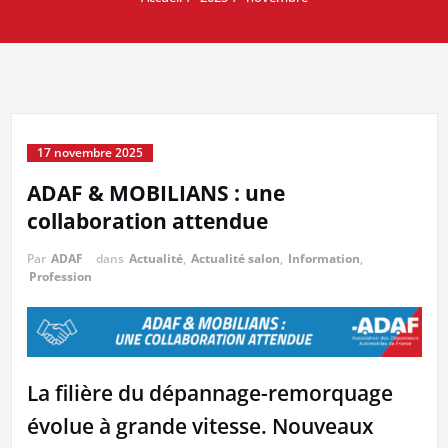
17 novembre 2025
ADAF & MOBILIANS : une
collaboration attendue
Par
ADAF
dans
Actualité
,
Actualité salon
,
Information
,
Profession
La filière du dépannage-remorquage
évolue à grande vitesse. Nouveaux