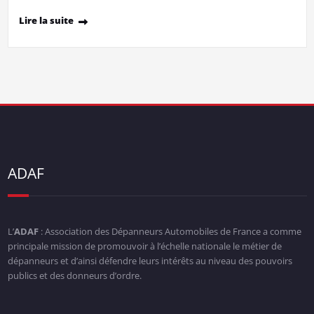
Lire la suite
ADAF
L’
ADAF
: Association des Dépanneurs Automobiles de France a comme
principale mission de promouvoir à l’échelle nationale le métier de
dépanneurs et d’ainsi défendre leurs intérêts au niveau des pouvoirs
publics et des donneurs d’ordre.