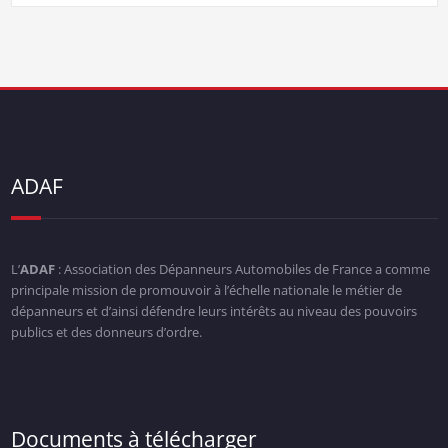
ADAF
L’
ADAF
: Association des Dépanneurs Automobiles de France a comme
principale mission de promouvoir à l’échelle nationale le métier de
dépanneurs et d’ainsi défendre leurs intérêts au niveau des pouvoirs
publics et des donneurs d’ordre.
Documents à télécharger