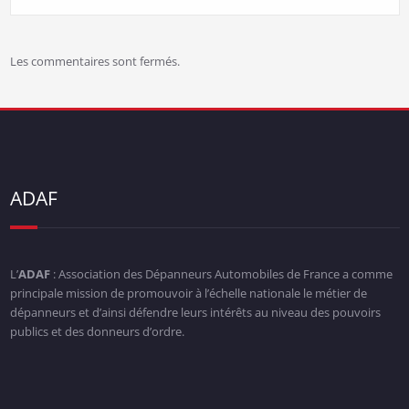
Les commentaires sont fermés.
ADAF
L’
ADAF
: Association des Dépanneurs Automobiles de France a comme
principale mission de promouvoir à l’échelle nationale le métier de
dépanneurs et d’ainsi défendre leurs intérêts au niveau des pouvoirs
publics et des donneurs d’ordre.