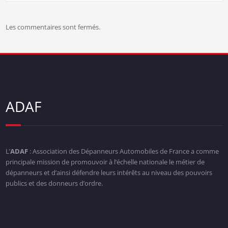
Les commentaires sont fermés.
ADAF
L’
ADAF
: Association des Dépanneurs Automobiles de France a comme
principale mission de promouvoir à l’échelle nationale le métier de
dépanneurs et d’ainsi défendre leurs intérêts au niveau des pouvoirs
publics et des donneurs d’ordre.