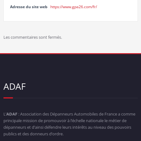
Adresse du site web
https://www.gpa26.com/fr/
Les commentaires sont fermés.
ADAF
L’
ADAF
: Association des Dépanneurs Automobiles de France a comme
principale mission de promouvoir à l’échelle nationale le métier de
dépanneurs et d’ainsi défendre leurs intérêts au niveau des pouvoirs
publics et des donneurs d’ordre.