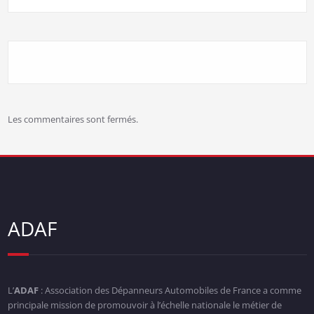
Les commentaires sont fermés.
ADAF
L’
ADAF
: Association des Dépanneurs Automobiles de France a comme
principale mission de promouvoir à l’échelle nationale le métier de