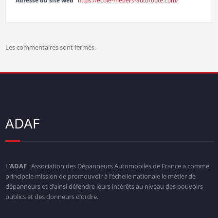
Adresse du site web
https://ecole-metiers-autoroute.com/
Les commentaires sont fermés.
ADAF
L’
ADAF
: Association des Dépanneurs Automobiles de France a comme
principale mission de promouvoir à l’échelle nationale le métier de
dépanneurs et d’ainsi défendre leurs intérêts au niveau des pouvoirs
publics et des donneurs d’ordre.