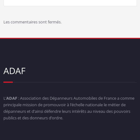
Les commentaires sont fermés.
ADAF
L’
ADAF
: Association des Dépanneurs Automobiles de France a comme
principale mission de promouvoir à l’échelle nationale le métier de
dépanneurs et d’ainsi défendre leurs intérêts au niveau des pouvoirs
publics et des donneurs d’ordre.