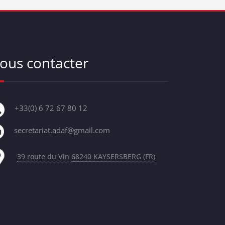
ous contacter
+33(0) 6 72 67 80 12
secretariat.adaf@gmail.com
39 route du Vin
68240 KAYSERSBERG (FR)