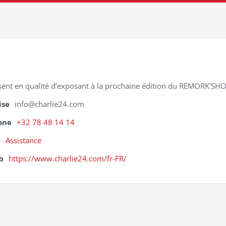
sent en qualité d’exposant à la prochaine édition du REMORK’SH
ise
info@charlie24.com
one
+32 78 48 14 14
é
Assistance
b
https://www.charlie24.com/fr-FR/