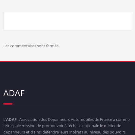
Les commentaires sont fermés.
ADAF
L’
ADAF
: Association des Dépanneurs Automobiles de France a comme
principale mission de promouvoir à l’échelle nationale le métier de
dépanneurs et d’ainsi défendre leurs intérêts au niveau des pouvoirs