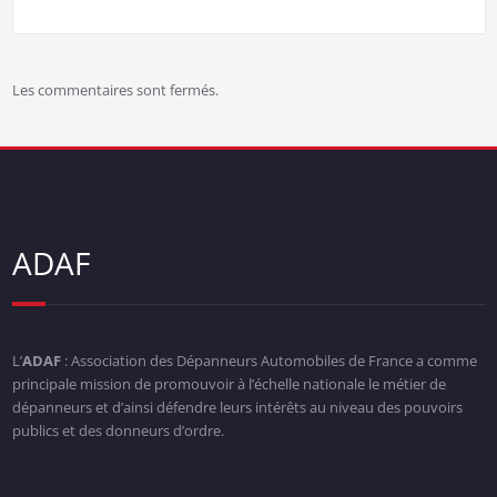
Les commentaires sont fermés.
ADAF
L’
ADAF
: Association des Dépanneurs Automobiles de France a comme
principale mission de promouvoir à l’échelle nationale le métier de
dépanneurs et d’ainsi défendre leurs intérêts au niveau des pouvoirs
publics et des donneurs d’ordre.