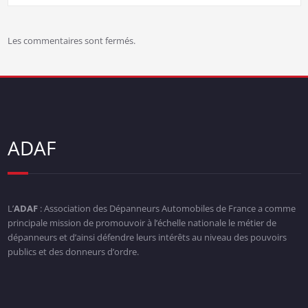
Les commentaires sont fermés.
ADAF
L’
ADAF
: Association des Dépanneurs Automobiles de France a comme
principale mission de promouvoir à l’échelle nationale le métier de
dépanneurs et d’ainsi défendre leurs intérêts au niveau des pouvoirs
publics et des donneurs d’ordre.