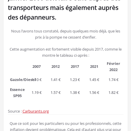
transporteurs mais également auprès
des dépanneurs.
Nous l’avons tous constaté, depuis quelques mois déjà, que les
prix à la pompe ne cessent d’enfler.
Cette augmentation est fortement visible depuis 2017, comme le
montre le tableau ci-après :
Février
2007
2012
2017
2021
2022
Gazole/Diesel
1.10 €
1.41 €
1.23 €
1.45 €
1.74 €
Essence
1.19 €
1.57 €
1.38 €
1.56 €
1.82 €
SP95
Source :
Carburants.org
Que ce soit pour les particuliers ou pour les professionnels, cette
inflation devient problématique. Cela est d’autant plus vrai pour